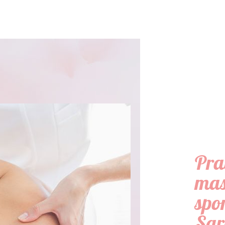
Pra
mas
spor
Sar