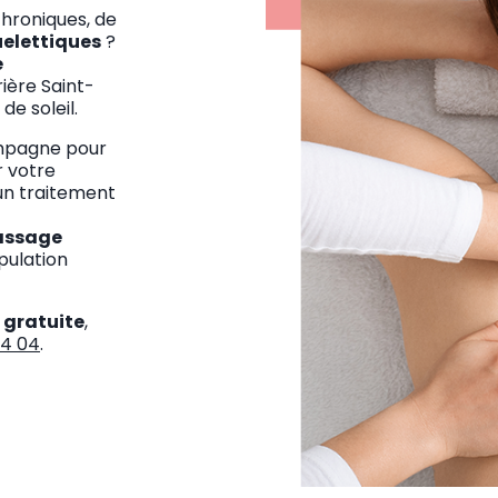
hroniques, de
elettiques
?
e
rière Saint-
 de soleil.
mpagne pour
r votre
un traitement
ssage
pulation
 gratuite
,
54 04
.