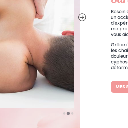
Besoin 
un acci
d'expér
me prop
vous ai
Grâce à
les chaî
douleur
cyphose
déforma
MES 