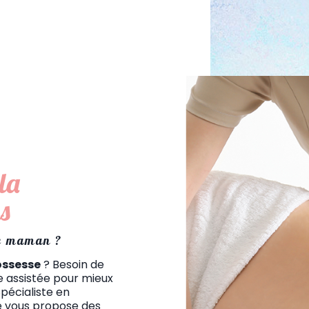
la
s
de maman ?
ossesse
? Besoin de
 assistée pour mieux
pécialiste en
je vous propose des